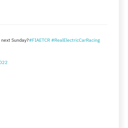
it next Sunday?
#FIAETCR
#RealElectricCarRacing
2022