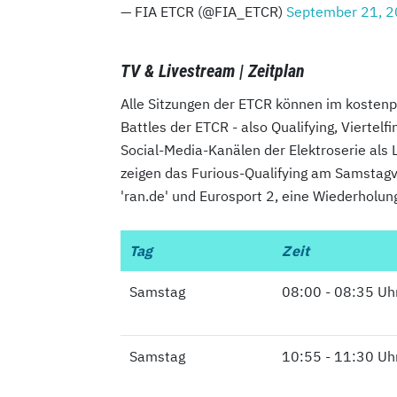
— FIA ETCR (@FIA_ETCR)
September 21, 
TV & Livestream | Zeitplan
Alle Sitzungen der ETCR können im kostenpf
Battles der ETCR - also Qualifying, Viertel
Social-Media-Kanälen der Elektroserie als 
zeigen das Furious-Qualifying am Samstagvo
'ran.de' und Eurosport 2, eine Wiederholun
Tag
Tag
Zeit
Samstag
Samstag
08:00 - 08:35 Uh
Samstag
Samstag
10:55 - 11:30 Uh