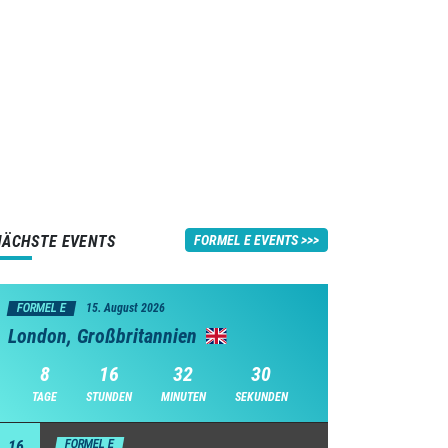
NÄCHSTE EVENTS
FORMEL E EVENTS
FORMEL E
15. August 2026
London, Großbritannien
8
16
32
29
TAGE
STUNDEN
MINUTEN
SEKUNDEN
16
FORMEL E