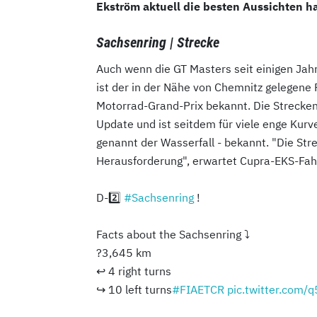
Ekström aktuell die besten Aussichten h
Sachsenring | Strecke
Auch wenn die GT Masters seit einigen Jah
ist der in der Nähe von Chemnitz gelegene 
Motorrad-Grand-Prix bekannt. Die Strecke
Update und ist seitdem für viele enge Kur
genannt der Wasserfall - bekannt. "Die Str
Herausforderung", erwartet Cupra-EKS-Fah
D-2️⃣
#Sachsenring
!
Facts about the Sachsenring ⤵️
?3,645 km
↩️ 4 right turns
↪️ 10 left turns
#FIAETCR
pic.twitter.com/