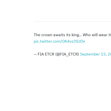
The crown awaits its king... Who will wear 
pic.twitter.com/OK4vzJSUDe
— FIA ETCR (@FIA_ETCR)
September 15, 