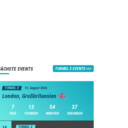
NÄCHSTE EVENTS
FORMEL E EVENTS
FORMEL E
15. August 2026
London, Großbritannien
7
13
54
36
TAGE
STUNDEN
MINUTEN
SEKUNDEN
16
FORMEL E