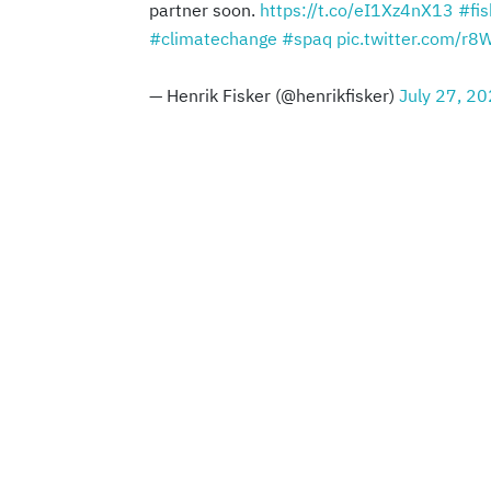
partner soon.
https://t.co/eI1Xz4nX13
#fis
#climatechange
#spaq
pic.twitter.com/r
— Henrik Fisker (@henrikfisker)
July 27, 2