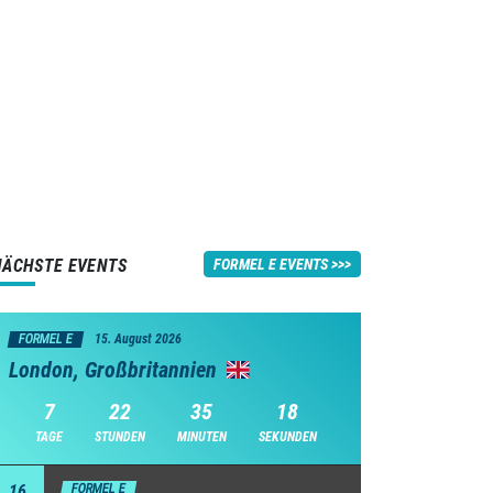
NÄCHSTE EVENTS
FORMEL E EVENTS
FORMEL E
15. August 2026
London, Großbritannien
7
22
35
17
TAGE
STUNDEN
MINUTEN
SEKUNDEN
16
FORMEL E