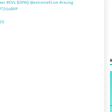
ker
#EVs
$SPAQ
@extremeELive
#racing
8WT2UuBVP
020