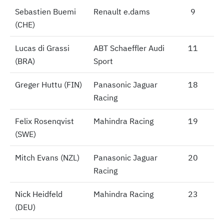
Sebastien Buemi
Sebastien Buemi
Renault e.dams
9
(CHE)
(CHE)
Lucas di Grassi
Lucas di Grassi
ABT Schaeffler Audi
11
(BRA)
(BRA)
Sport
Greger Huttu (FIN)
Greger Huttu (FIN)
Panasonic Jaguar
18
Racing
Felix Rosenqvist
Felix Rosenqvist
Mahindra Racing
19
(SWE)
(SWE)
Mitch Evans (NZL)
Mitch Evans (NZL)
Panasonic Jaguar
20
Racing
Nick Heidfeld
Nick Heidfeld
Mahindra Racing
23
(DEU)
(DEU)