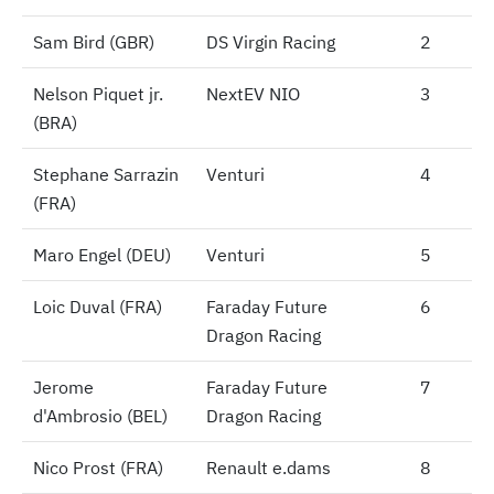
Sam Bird (GBR)
Sam Bird (GBR)
DS Virgin Racing
2
Nelson Piquet jr.
Nelson Piquet jr.
NextEV NIO
3
(BRA)
(BRA)
Stephane Sarrazin
Stephane Sarrazin
Venturi
4
(FRA)
(FRA)
Maro Engel (DEU)
Maro Engel (DEU)
Venturi
5
Loic Duval (FRA)
Loic Duval (FRA)
Faraday Future
6
Dragon Racing
Jerome
Jerome
Faraday Future
7
d'Ambrosio (BEL)
d'Ambrosio (BEL)
Dragon Racing
Nico Prost (FRA)
Nico Prost (FRA)
Renault e.dams
8