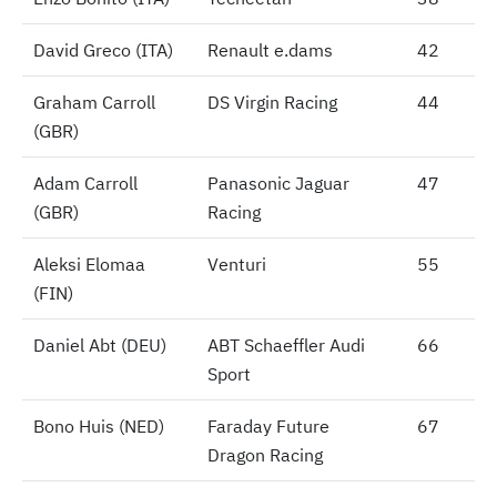
David Greco (ITA)
David Greco (ITA)
Renault e.dams
42
Graham Carroll
Graham Carroll
DS Virgin Racing
44
(GBR)
(GBR)
Adam Carroll
Adam Carroll
Panasonic Jaguar
47
(GBR)
(GBR)
Racing
Aleksi Elomaa
Aleksi Elomaa
Venturi
55
(FIN)
(FIN)
Daniel Abt (DEU)
Daniel Abt (DEU)
ABT Schaeffler Audi
66
Sport
Bono Huis (NED)
Bono Huis (NED)
Faraday Future
67
Dragon Racing