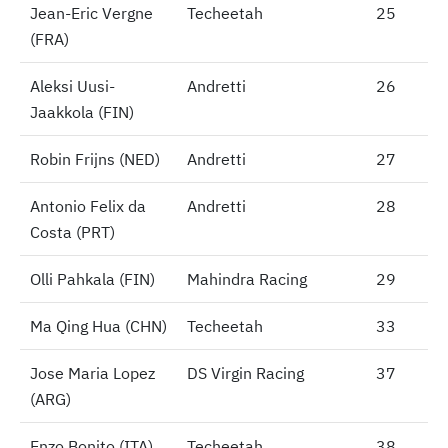
Jean-Eric Vergne
Jean-Eric Vergne
Techeetah
25
(FRA)
(FRA)
Aleksi Uusi-
Aleksi Uusi-
Andretti
26
Jaakkola (FIN)
Jaakkola (FIN)
Robin Frijns (NED)
Robin Frijns (NED)
Andretti
27
Antonio Felix da
Antonio Felix da
Andretti
28
Costa (PRT)
Costa (PRT)
Olli Pahkala (FIN)
Olli Pahkala (FIN)
Mahindra Racing
29
Ma Qing Hua (CHN)
Ma Qing Hua (CHN)
Techeetah
33
Jose Maria Lopez
Jose Maria Lopez
DS Virgin Racing
37
(ARG)
(ARG)
Enzo Bonito (ITA)
Enzo Bonito (ITA)
Techeetah
38