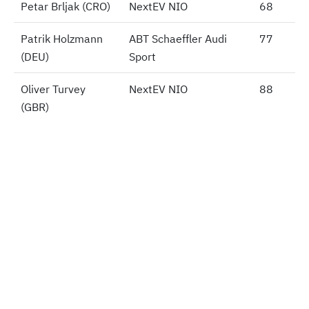
Petar Brljak (CRO)
Petar Brljak (CRO)
NextEV NIO
68
Patrik Holzmann
Patrik Holzmann
ABT Schaeffler Audi
77
(DEU)
(DEU)
Sport
Oliver Turvey
Oliver Turvey
NextEV NIO
88
(GBR)
(GBR)