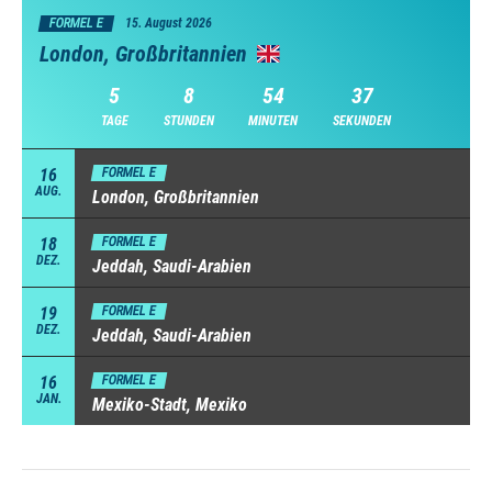
FORMEL E
15. August 2026
London, Großbritannien
5
8
54
36
TAGE
STUNDEN
MINUTEN
SEKUNDEN
16
FORMEL E
AUG.
London, Großbritannien
18
FORMEL E
DEZ.
Jeddah, Saudi-Arabien
19
FORMEL E
DEZ.
Jeddah, Saudi-Arabien
16
FORMEL E
JAN.
Mexiko-Stadt, Mexiko