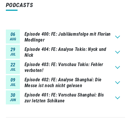
PODCASTS
Episode 400
FE: Jubiläumsfolge mit Florian
06
AUG
Modlinger
Episode 404
FE: Analyse Tokio: Nyck und
29
JUL
Nick
Episode 403
FE: Vorschau Tokio: Fehler
22
JUL
verboten!
Episode 402
FE: Analyse Shanghai: Die
09
JUL
Messe ist noch nicht gelesen
Episode 401
FE: Vorschau Shanghai: Bis
30
JUN
zur letzten Schikane