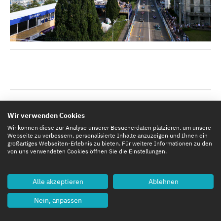
NÄCHSTE EVENTS
FORMEL E EVENTS
Wir verwenden Cookies
Wir können diese zur Analyse unserer Besucherdaten platzieren, um unsere
Webseite zu verbessern, personalisierte Inhalte anzuzeigen und Ihnen ein
großartiges Webseiten-Erlebnis zu bieten. Für weitere Informationen zu den
FORMEL E
15. August 2026
von uns verwendeten Cookies öffnen Sie die Einstellungen.
London, Großbritannien
7
16
57
11
Alle akzeptieren
Ablehnen
TAGE
STUNDEN
MINUTEN
SEKUNDEN
Nein, anpassen
16
FORMEL E