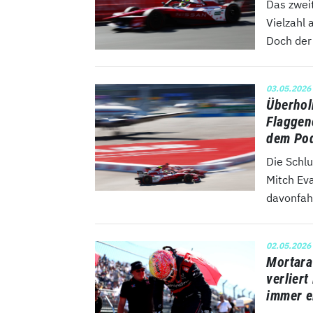
Das zwei
Vielzahl
Doch der
03.05.2026
Überhol
Flaggen
dem Po
Die Schl
Mitch Ev
davonfahr
02.05.2026
Mortara
verlier
immer e