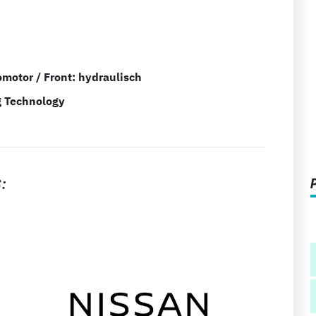
omotor / Front: hydraulisch
g Technology
: