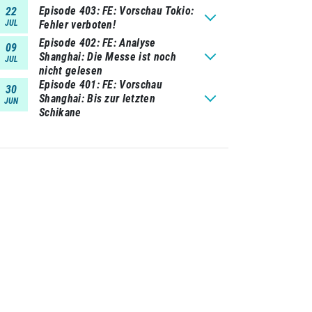
Episode 403
FE: Vorschau Tokio:
22
JUL
Fehler verboten!
Episode 402
FE: Analyse
09
Shanghai: Die Messe ist noch
JUL
nicht gelesen
Episode 401
FE: Vorschau
30
Shanghai: Bis zur letzten
JUN
Schikane