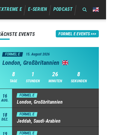
EXTREME E
E-SERIEN
PODCAST
NÄCHSTE EVENTS
FORMEL E EVENTS
FORMEL E
15. August 2026
London, Großbritannien
8
1
26
7
TAGE
STUNDEN
MINUTEN
SEKUNDEN
16
FORMEL E
AUG.
London, Großbritannien
18
FORMEL E
DEZ.
Jeddah, Saudi-Arabien
19
FORMEL E