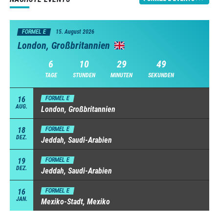
FORMEL E
15. August 2026
London, Großbritannien
6
10
29
48
TAGE
STUNDEN
MINUTEN
SEKUNDEN
16
FORMEL E
AUG.
London, Großbritannien
18
FORMEL E
DEZ.
Jeddah, Saudi-Arabien
19
FORMEL E
DEZ.
Jeddah, Saudi-Arabien
16
FORMEL E
JAN.
Mexiko-Stadt, Mexiko