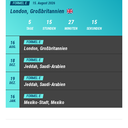
FORMEL E
15. August 2026
London, Großbritannien
5
15
27
14
TAGE
STUNDEN
MINUTEN
SEKUNDEN
16
FORMEL E
AUG.
London, Großbritannien
18
FORMEL E
DEZ.
Jeddah, Saudi-Arabien
19
FORMEL E
DEZ.
Jeddah, Saudi-Arabien
16
FORMEL E
JAN.
Mexiko-Stadt, Mexiko