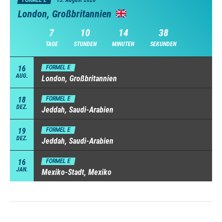
London, Großbritannien
7
10
14
37
TAGE
STUNDEN
MINUTEN
SEKUNDEN
16
FORMEL E
AUG.
London, Großbritannien
18
FORMEL E
DEZ.
Jeddah, Saudi-Arabien
19
FORMEL E
DEZ.
Jeddah, Saudi-Arabien
16
FORMEL E
JAN.
Mexiko-Stadt, Mexiko