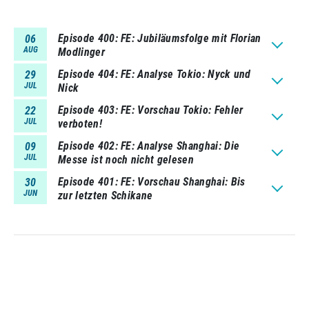
Episode 400
FE: Jubiläumsfolge mit Florian
06
AUG
Modlinger
Episode 404
FE: Analyse Tokio: Nyck und
29
JUL
Nick
Episode 403
FE: Vorschau Tokio: Fehler
22
JUL
verboten!
Episode 402
FE: Analyse Shanghai: Die
09
JUL
Messe ist noch nicht gelesen
Episode 401
FE: Vorschau Shanghai: Bis
30
JUN
zur letzten Schikane