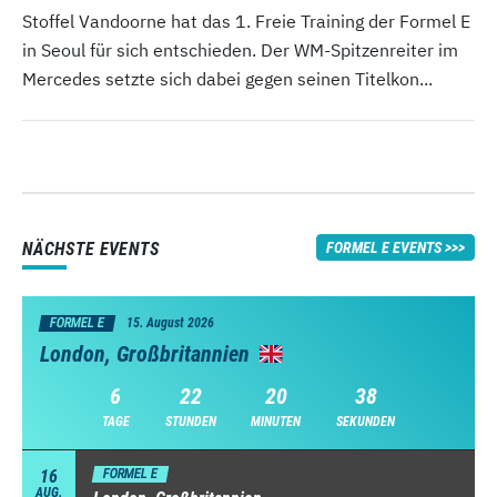
Stoffel Vandoorne hat das 1. Freie Training der Formel E
in Seoul für sich entschieden. Der WM-Spitzenreiter im
Mercedes setzte sich dabei gegen seinen Titelkon...
NÄCHSTE EVENTS
FORMEL E EVENTS
FORMEL E
15. August 2026
London, Großbritannien
6
22
20
37
TAGE
STUNDEN
MINUTEN
SEKUNDEN
16
FORMEL E
AUG.