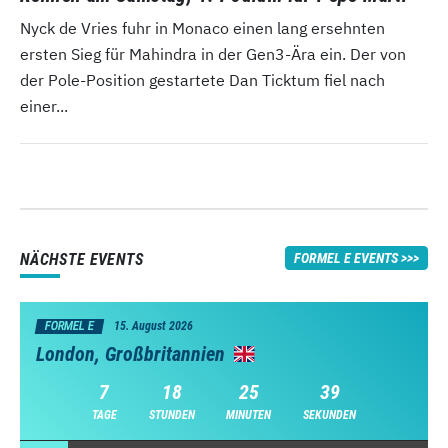
Nyck de Vries fuhr in Monaco einen lang ersehnten
ersten Sieg für Mahindra in der Gen3-Ära ein. Der von
der Pole-Position gestartete Dan Ticktum fiel nach
einer...
NÄCHSTE EVENTS
FORMEL E EVENTS
FORMEL E
15. August 2026
London, Großbritannien
7
18
25
38
TAGE
STUNDEN
MINUTEN
SEKUNDEN