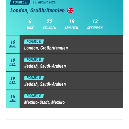
FORMEL E
15. August 2026
London, Großbritannien
6
22
19
12
TAGE
STUNDEN
MINUTEN
SEKUNDEN
16
FORMEL E
AUG.
London, Großbritannien
18
FORMEL E
DEZ.
Jeddah, Saudi-Arabien
19
FORMEL E
DEZ.
Jeddah, Saudi-Arabien
16
FORMEL E
JAN.
Mexiko-Stadt, Mexiko