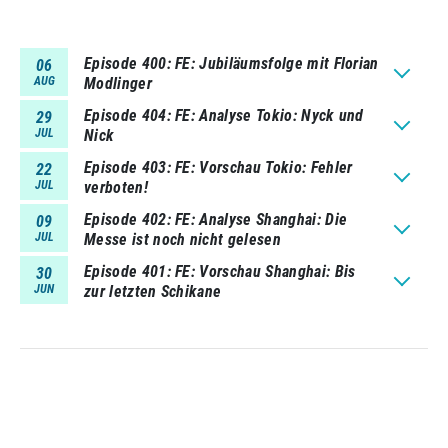
Episode 400
FE: Jubiläumsfolge mit Florian
06
AUG
Modlinger
Episode 404
FE: Analyse Tokio: Nyck und
29
JUL
Nick
Episode 403
FE: Vorschau Tokio: Fehler
22
JUL
verboten!
Episode 402
FE: Analyse Shanghai: Die
09
JUL
Messe ist noch nicht gelesen
Episode 401
FE: Vorschau Shanghai: Bis
30
JUN
zur letzten Schikane