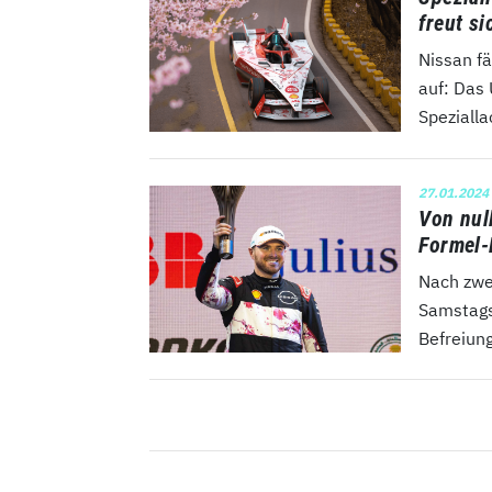
freut s
Nissan f
auf: Das 
Speziall
27.01.2024
Von nul
Formel-
Nach zwe
Samstagsl
Befreiung