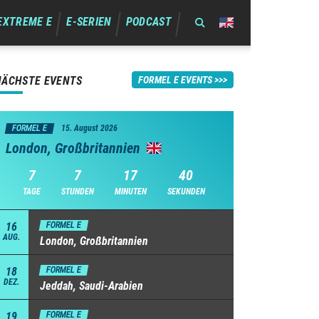
EXTREME E
E-SERIEN
PODCAST
NÄCHSTE EVENTS
FORMEL E EVENTS
FORMEL E
15. August 2026
London, Großbritannien
7
7
17
39
TAGE
STUNDEN
MINUTEN
SEKUNDEN
16
FORMEL E
AUG.
London, Großbritannien
18
FORMEL E
DEZ.
Jeddah, Saudi-Arabien
19
FORMEL E