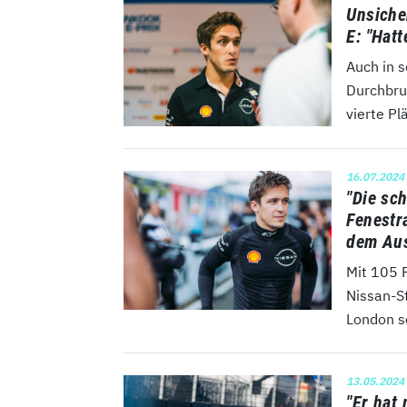
Unsiche
E: "Hatt
Auch in s
Durchbru
vierte Pl
16.07.2024
"Die sc
Fenestr
dem Au
Mit 105 
Nissan-S
London so
13.05.2024
"Er hat