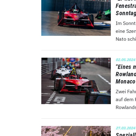
Fenestra
Sonnta
Im Sonnt
eine Sze
Nato schi
02.05.2024
"Eines 
Rowland
Monaco
Zwei Fahr
auf dem P
Rowlands
27.03.2024
Spezial