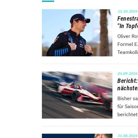
13.10.2024
Fenestr
"In Top
Oliver Ro
Formel E
Teamkolle
04.09.2024
Bericht
nächste
Bisher s
für Saiso
berichtet
31.08.2024