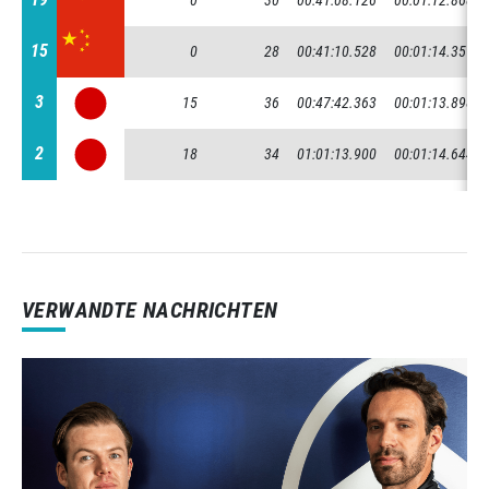
0
30
00:41:08.126
00:01:12.868
15
15
0
28
00:41:10.528
00:01:14.357
3
3
15
36
00:47:42.363
00:01:13.898
2
2
18
34
01:01:13.900
00:01:14.644
VERWANDTE NACHRICHTEN