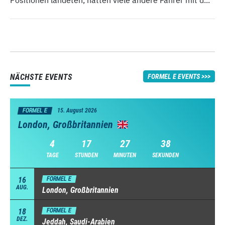
NÄCHSTE EVENTS
FORMEL E EVENTS
FORMEL E
15. August 2026
London, Großbritannien
4
17
27
36
TAGE
STUNDEN
MINUTEN
SEKUNDEN
16
FORMEL E
AUG.
London, Großbritannien
18
FORMEL E
DEZ.
Jeddah, Saudi-Arabien