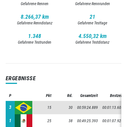
Gefahrene Rennen
Gefahrene Rennrunden
8.266,37 km
21
Gefahrene Renndistanz
Gefahrene Testtage
1.348
4.550,32 km
Gefahrene Testrunden
Gefahrene Testdistanz
ERGEBNISSE
P
P
Pkt
Rd.
Gesamtzeit
Bestzeit
3
3
15
30
00:59:24.889
00:01:13.603
1
1
25
38
00:49:25.393
00:01:07.928