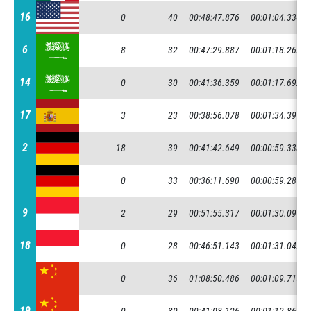
16
16
0
40
00:48:47.876
00:01:04.334
6
6
8
32
00:47:29.887
00:01:18.262
14
14
0
30
00:41:36.359
00:01:17.692
17
17
3
23
00:38:56.078
00:01:34.397
2
2
18
39
00:41:42.649
00:00:59.333
0
33
00:36:11.690
00:00:59.289
9
9
2
29
00:51:55.317
00:01:30.091
18
18
0
28
00:46:51.143
00:01:31.042
0
36
01:08:50.486
00:01:09.715
19
19