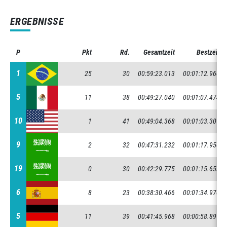
ERGEBNISSE
P
P
Pkt
Rd.
Gesamtzeit
Bestzeit
1
1
25
30
00:59:23.013
00:01:12.960
5
5
11
38
00:49:27.040
00:01:07.474
10
10
1
41
00:49:04.368
00:01:03.301
9
9
2
32
00:47:31.232
00:01:17.950
19
19
0
30
00:42:29.775
00:01:15.653
6
6
8
23
00:38:30.466
00:01:34.970
5
5
11
39
00:41:45.968
00:00:58.897