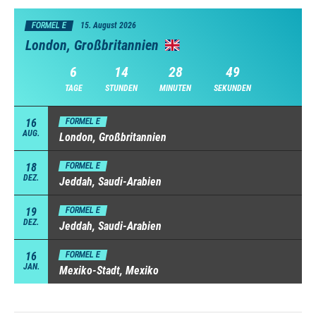
FORMEL E
15. August 2026
London, Großbritannien
6
14
28
47
TAGE
STUNDEN
MINUTEN
SEKUNDEN
16
FORMEL E
AUG.
London, Großbritannien
18
FORMEL E
DEZ.
Jeddah, Saudi-Arabien
19
FORMEL E
DEZ.
Jeddah, Saudi-Arabien
16
FORMEL E
JAN.
Mexiko-Stadt, Mexiko