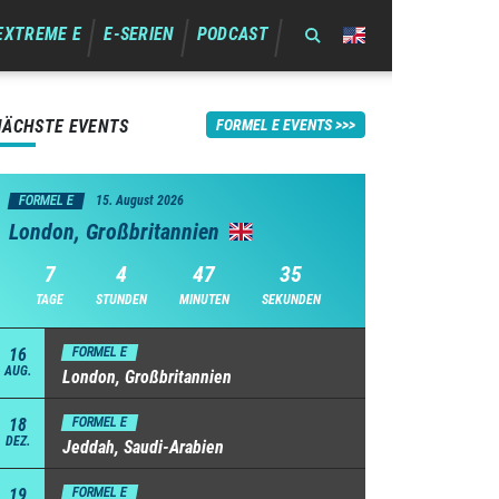
EXTREME E
E-SERIEN
PODCAST
NÄCHSTE EVENTS
FORMEL E EVENTS
FORMEL E
15. August 2026
London, Großbritannien
7
4
47
34
TAGE
STUNDEN
MINUTEN
SEKUNDEN
16
FORMEL E
AUG.
London, Großbritannien
18
FORMEL E
DEZ.
Jeddah, Saudi-Arabien
19
FORMEL E