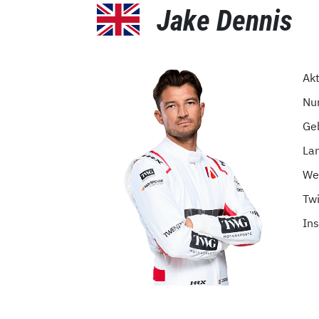
Jake Dennis
Ak
Nu
Ge
La
We
Twi
In