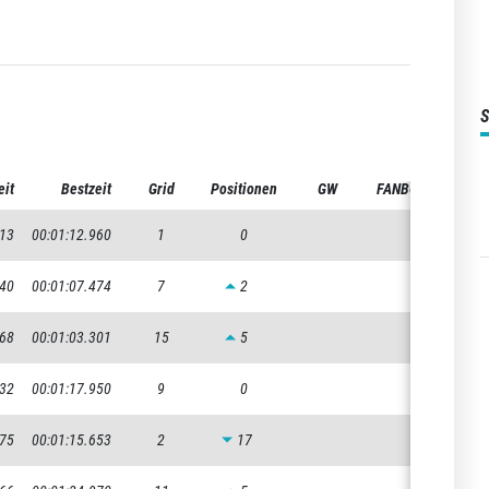
eit
Bestzeit
Grid
Positionen
GW
FANBOOST
013
00:01:12.960
1
0
040
00:01:07.474
7
2
368
00:01:03.301
15
5
232
00:01:17.950
9
0
775
00:01:15.653
2
17