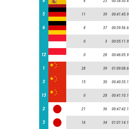
6
6
8
23
00:38:30.
5
5
11
39
00:41:45.
6
6
8
37
00:39:56.
0
3
00:05:11.
12
12
0
28
00:46:05.
1
1
28
39
01:09:08.
3
3
15
30
00:40:35.
13
13
0
28
00:41:10.
2
2
21
36
00:47:42.
3
3
16
34
01:01:14.