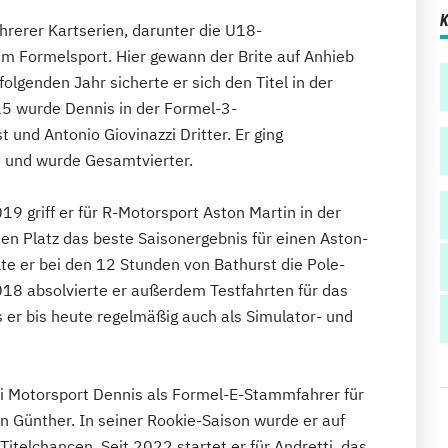
rerer Kartserien, darunter die U18-
m Formelsport. Hier gewann der Brite auf Anhieb
olgenden Jahr sicherte er sich den Titel in der
5 wurde Dennis in der Formel-3-
 und Antonio Giovinazzi Dritter. Er ging
t und wurde Gesamtvierter.
9 griff er für R-Motorsport Aston Martin in der
en Platz das beste Saisonergebnis für einen Aston-
lte er bei den 12 Stunden von Bathurst die Pole-
018 absolvierte er außerdem Testfahrten für das
 er bis heute regelmäßig auch als Simulator- und
i Motorsport Dennis als Formel-E-Stammfahrer für
n Günther. In seiner Rookie-Saison wurde er auf
Titelchancen. Seit 2022 startet er für Andretti, das