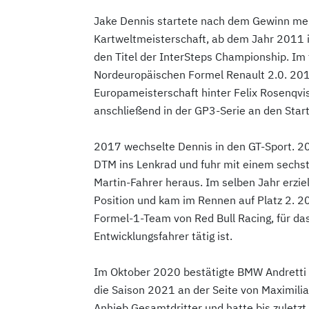
Jake Dennis startete nach dem Gewinn meh
Kartweltmeisterschaft, ab dem Jahr 2011 i
den Titel der InterSteps Championship. Im f
Nordeuropäischen Formel Renault 2.0. 201
Europameisterschaft hinter Felix Rosenqvist
anschließend in der GP3-Serie an den Star
2017 wechselte Dennis in den GT-Sport. 201
DTM ins Lenkrad und fuhr mit einem sechst
Martin-Fahrer heraus. Im selben Jahr erzie
Position und kam im Rennen auf Platz 2. 2
Formel-1-Team von Red Bull Racing, für das
Entwicklungsfahrer tätig ist.
Im Oktober 2020 bestätigte BMW Andretti 
die Saison 2021 an der Seite von Maximilia
Anhieb Gesamtdritter und hatte bis zuletzt 