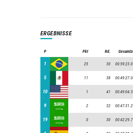
ERGEBNISSE
P
P
Pkt
Rd.
Gesamtz
1
1
25
30
00:59:23.
5
5
11
38
00:49:27.
10
10
1
41
00:49:04.
9
9
2
32
00:47:31.
19
19
0
30
00:42:29.