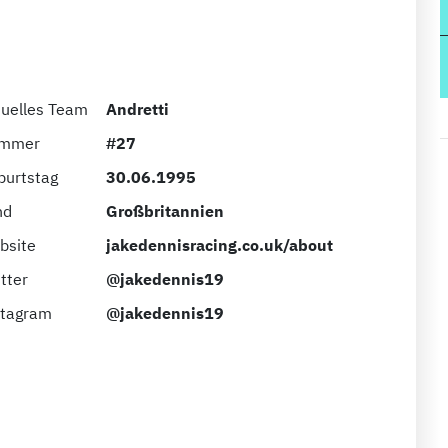
tuelles Team
Andretti
mmer
#27
burtstag
30.06.1995
nd
Großbritannien
bsite
jakedennisracing.co.uk/about
tter
@jakedennis19
stagram
@jakedennis19