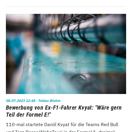
08.07.2023 12:48
· Tobias Bluhm
Bewerbung von Ex-F1-Fahrer Kvyat: "Wäre gern
Teil der Formel E!"
110-mal startete Daniil Kvyat für die Teams Red Bull
und Toro Rosso/AlphaTauri in der Formel 1, dreimal