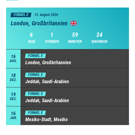
FORMEL E
15. August 2026
London, Großbritannien
6
1
59
23
TAGE
STUNDEN
MINUTEN
SEKUNDEN
16
FORMEL E
AUG.
London, Großbritannien
18
FORMEL E
DEZ.
Jeddah, Saudi-Arabien
19
FORMEL E
DEZ.
Jeddah, Saudi-Arabien
16
FORMEL E
JAN.
Mexiko-Stadt, Mexiko