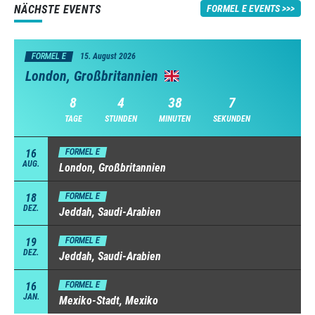
NÄCHSTE EVENTS
FORMEL E EVENTS
FORMEL E
15. August 2026
London, Großbritannien
8
4
38
5
TAGE
STUNDEN
MINUTEN
SEKUNDEN
16
FORMEL E
AUG.
London, Großbritannien
18
FORMEL E
DEZ.
Jeddah, Saudi-Arabien
19
FORMEL E
DEZ.
Jeddah, Saudi-Arabien
16
FORMEL E
JAN.
Mexiko-Stadt, Mexiko