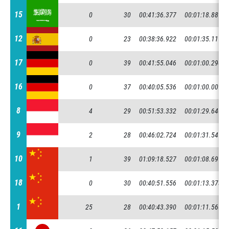
15
15
0
30
00:41:36.377
00:01:18.881
12
12
0
23
00:38:36.922
00:01:35.117
17
17
0
39
00:41:55.046
00:01:00.290
16
16
0
37
00:40:05.536
00:01:00.007
8
8
4
29
00:51:53.332
00:01:29.646
9
9
2
28
00:46:02.724
00:01:31.547
10
10
1
39
01:09:18.527
00:01:08.699
18
18
0
30
00:40:51.556
00:01:13.373
1
1
25
28
00:40:43.390
00:01:11.566