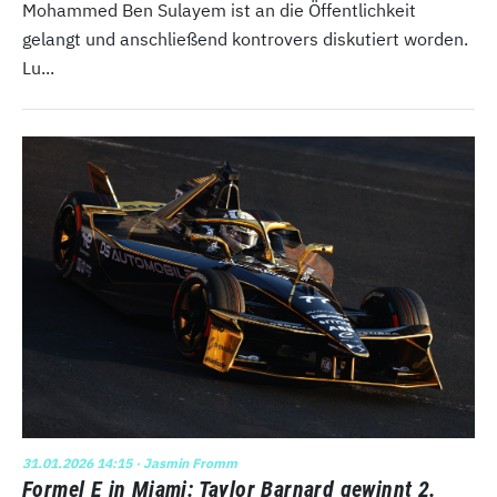
Mohammed Ben Sulayem ist an die Öffentlichkeit
gelangt und anschließend kontrovers diskutiert worden.
Lu...
31.01.2026 14:15
· Jasmin Fromm
Formel E in Miami: Taylor Barnard gewinnt 2.