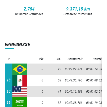
2.754
9.371,15 km
Gefahrene Testrunden
Gefahrene Testdistanz
ERGEBNISSE
P
P
Pkt
Rd.
Gesamtzeit
Bestzeit
0
22
00:29:22.574
00:01:14.056
13
13
0
38
00:49:35.763
00:01:08.423
13
13
0
41
00:49:16.581
00:01:02.517
16
16
0
32
00:47:38.786
00:01:19.037