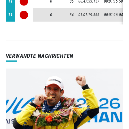
11
11
0
36
00:47:53.157
00:01:15.580
11
11
0
34
01:01:19.566
00:01:16.048
VERWANDTE NACHRICHTEN