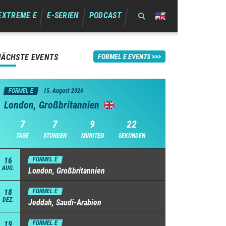
EXTREME E
E-SERIEN
PODCAST
NÄCHSTE EVENTS
FORMEL E EVENTS
FORMEL E
15. August 2026
London, Großbritannien
7
7
9
22
TAGE
STUNDEN
MINUTEN
SEKUNDEN
16
FORMEL E
AUG.
London, Großbritannien
18
FORMEL E
DEZ.
Jeddah, Saudi-Arabien
19
FORMEL E