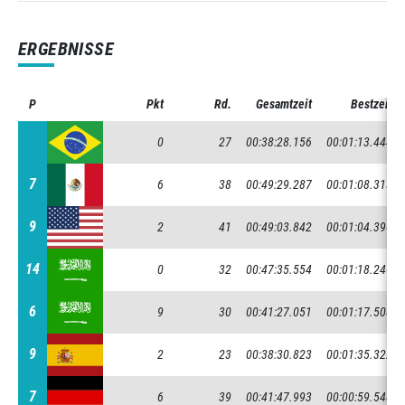
ERGEBNISSE
P
P
Pkt
Rd.
Gesamtzeit
Bestzeit
0
27
00:38:28.156
00:01:13.444
7
7
6
38
00:49:29.287
00:01:08.313
9
9
2
41
00:49:03.842
00:01:04.390
14
14
0
32
00:47:35.554
00:01:18.246
6
6
9
30
00:41:27.051
00:01:17.508
9
9
2
23
00:38:30.823
00:01:35.322
7
7
6
39
00:41:47.993
00:00:59.548