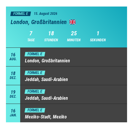
FORMEL E
15. August 2026
London, Großbritannien
7
18
24
59
TAGE
STUNDEN
MINUTEN
SEKUNDEN
16
FORMEL E
AUG.
London, Großbritannien
18
FORMEL E
DEZ.
Jeddah, Saudi-Arabien
19
FORMEL E
DEZ.
Jeddah, Saudi-Arabien
16
FORMEL E
JAN.
Mexiko-Stadt, Mexiko