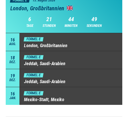
FORMEL E
15. August 2026
London, Großbritannien
6
21
44
48
TAGE
STUNDEN
MINUTEN
SEKUNDEN
16
FORMEL E
AUG.
London, Großbritannien
18
FORMEL E
DEZ.
Jeddah, Saudi-Arabien
19
FORMEL E
DEZ.
Jeddah, Saudi-Arabien
16
FORMEL E
JAN.
Mexiko-Stadt, Mexiko