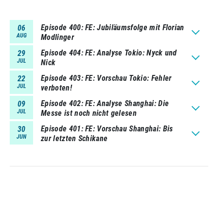
Episode 400
FE: Jubiläumsfolge mit Florian
06
AUG
Modlinger
Episode 404
FE: Analyse Tokio: Nyck und
29
JUL
Nick
Episode 403
FE: Vorschau Tokio: Fehler
22
JUL
verboten!
Episode 402
FE: Analyse Shanghai: Die
09
JUL
Messe ist noch nicht gelesen
Episode 401
FE: Vorschau Shanghai: Bis
30
JUN
zur letzten Schikane