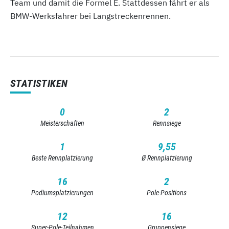
Team und damit die Formel E. Stattdessen fährt er als
BMW-Werksfahrer bei Langstreckenrennen.
STATISTIKEN
0
2
Meisterschaften
Rennsiege
1
9,55
Beste Rennplatzierung
Ø Rennplatzierung
16
2
Podiumsplatzierungen
Pole-Positions
12
16
Super-Pole-Teilnahmen
Gruppensiege