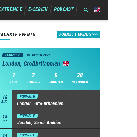
EXTREME E
E-SERIEN
PODCAST
NÄCHSTE EVENTS
FORMEL E EVENTS
FORMEL E
15. August 2026
London, Großbritannien
7
7
5
37
TAGE
STUNDEN
MINUTEN
SEKUNDEN
16
FORMEL E
AUG.
London, Großbritannien
18
FORMEL E
DEZ.
Jeddah, Saudi-Arabien
19
FORMEL E