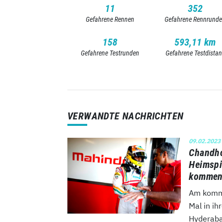
11
352
Gefahrene Rennen
Gefahrene Rennrund
158
593,11 km
Gefahrene Testrunden
Gefahrene Testdista
VERWANDTE NACHRICHTEN
09.02.2023
Chandho
Heimspi
kommen
Am komme
Mal in ih
Hyderabad