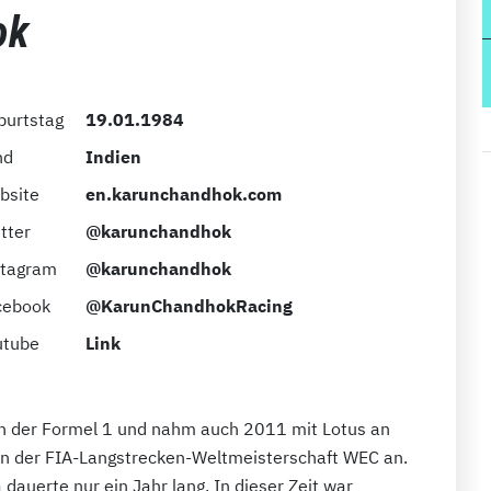
ok
burtstag
19.01.1984
nd
Indien
bsite
en.karunchandhok.com
tter
@karunchandhok
stagram
@karunchandhok
cebook
@KarunChandhokRacing
utube
Link
n der Formel 1 und nahm auch 2011 mit Lotus an
 in der FIA-Langstrecken-Weltmeisterschaft WEC an.
 dauerte nur ein Jahr lang. In dieser Zeit war