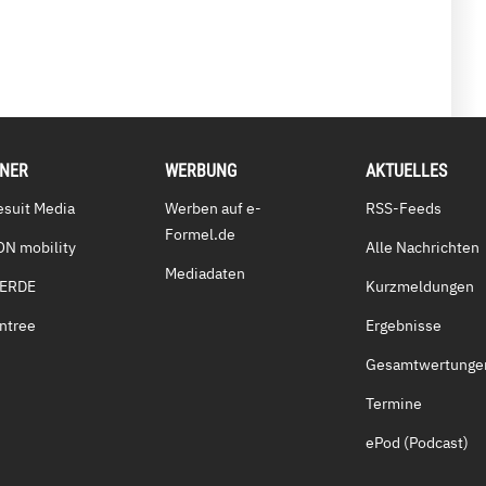
TNER
WERBUNG
AKTUELLES
esuit Media
Werben auf e-
RSS-Feeds
Formel.de
ON mobility
Alle Nachrichten
Mediadaten
VERDE
Kurzmeldungen
ntree
Ergebnisse
Gesamtwertunge
Termine
ePod (Podcast)