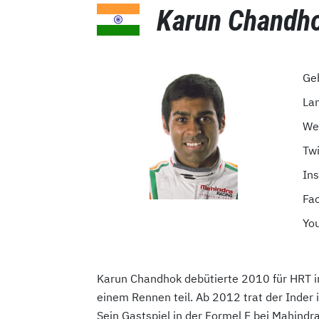
Karun Chandh
Ge
La
We
Twi
In
Fa
Yo
Karun Chandhok debütierte 2010 für HRT i
einem Rennen teil. Ab 2012 trat der Inder
Sein Gastspiel in der Formel E bei Mahindra