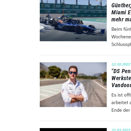
Günther
Miami E
mehr m
Beim fün
Wochenen
Schlussph
12.10.2022
"DS Pen
Werkste
Vandoor
Es ist of
arbeitet
Ende der
31.03.2022