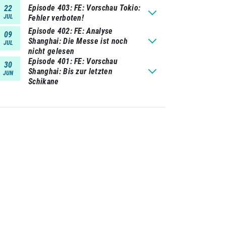
Episode 403
FE: Vorschau Tokio:
22
JUL
Fehler verboten!
Episode 402
FE: Analyse
09
Shanghai: Die Messe ist noch
JUL
nicht gelesen
Episode 401
FE: Vorschau
30
Shanghai: Bis zur letzten
JUN
Schikane