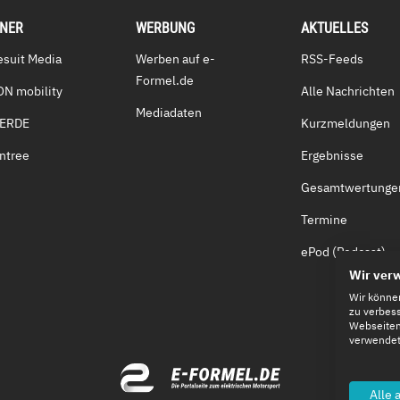
TNER
WERBUNG
AKTUELLES
esuit Media
Werben auf e-
RSS-Feeds
Formel.de
ON mobility
Alle Nachrichten
Mediadaten
VERDE
Kurzmeldungen
ntree
Ergebnisse
Gesamtwertunge
Termine
ePod (Podcast)
Wir ver
Wir könne
zu verbess
Webseiten-
verwendete
Alle 