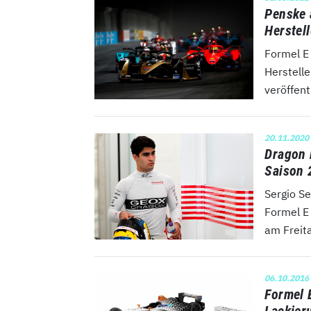
Penske a
Herstel
Formel E
Herstelle
veröffen
20.11.2020
Dragon 
Saison 
Sergio S
Formel E
am Freita
06.10.2016
Formel 
Lackier