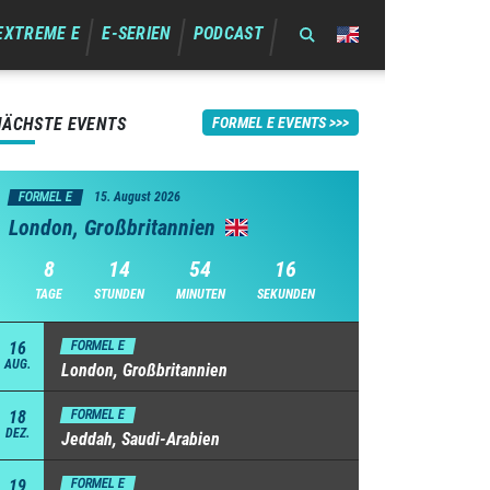
EXTREME E
E-SERIEN
PODCAST
NÄCHSTE EVENTS
FORMEL E EVENTS
FORMEL E
15. August 2026
London, Großbritannien
8
14
54
16
TAGE
STUNDEN
MINUTEN
SEKUNDEN
16
FORMEL E
AUG.
London, Großbritannien
18
FORMEL E
DEZ.
Jeddah, Saudi-Arabien
19
FORMEL E