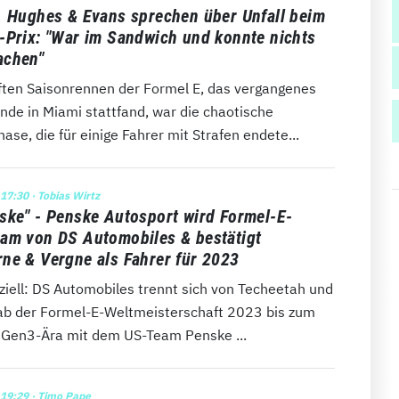
, Hughes & Evans sprechen über Unfall beim
-Prix: "War im Sandwich und konnte nichts
achen"
ften Saisonrennen der Formel E, das vergangenes
de in Miami stattfand, war die chaotische
ase, die für einige Fahrer mit Strafen endete...
 17:30
· Tobias Wirtz
ske" - Penske Autosport wird Formel-E-
am von DS Automobiles & bestätigt
ne & Vergne als Fahrer für 2023
fiziell: DS Automobiles trennt sich von Techeetah und
 ab der Formel-E-Weltmeisterschaft 2023 bis zum
 Gen3-Ära mit dem US-Team Penske ...
 19:29
· Timo Pape