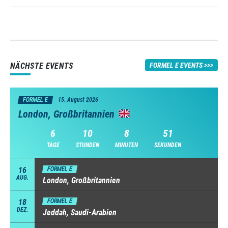
NÄCHSTE EVENTS
FORMEL E EVENTS
FORMEL E
15. August 2026
London, Großbritannien
6
10
8
50
TAGE
STUNDEN
MINUTEN
SEKUNDEN
16
FORMEL E
AUG.
London, Großbritannien
18
FORMEL E
DEZ.
Jeddah, Saudi-Arabien