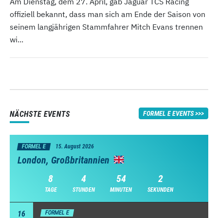
Am Dienstag, dem 27. April, gab Jaguar TCS Racing
offiziell bekannt, dass man sich am Ende der Saison von
seinem langjährigen Stammfahrer Mitch Evans trennen
wi...
NÄCHSTE EVENTS
FORMEL E EVENTS
FORMEL E
15. August 2026
London, Großbritannien
8
4
54
1
TAGE
STUNDEN
MINUTEN
SEKUNDEN
16
FORMEL E