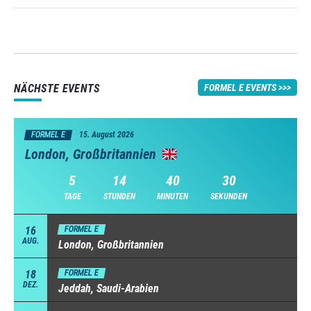
NÄCHSTE EVENTS
FORMEL E EVENTS
FORMEL E
15. August 2026
London, Großbritannien
5
14
40
29
TAGE
STUNDEN
MINUTEN
SEKUNDEN
16
FORMEL E
AUG.
London, Großbritannien
18
FORMEL E
DEZ.
Jeddah, Saudi-Arabien