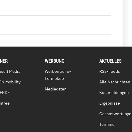
TNER
WERBUNG
AKTUELLES
esuit Media
Werben auf e-
RSS-Feeds
Formel.de
ON mobility
Alle Nachrichten
Mediadaten
VERDE
Kurzmeldungen
ntree
Ergebnisse
Gesamtwertunge
Termine