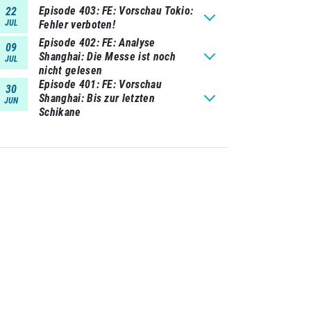
Episode 403
FE: Vorschau Tokio:
22
JUL
Fehler verboten!
Episode 402
FE: Analyse
09
Shanghai: Die Messe ist noch
JUL
nicht gelesen
Episode 401
FE: Vorschau
30
Shanghai: Bis zur letzten
JUN
Schikane