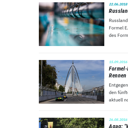
22.06.2018
Russlan
Russland
Formel E
des Forme
15.09.2016
Formel-
Rennen
Entgegen
den fünft
aktuell n
26.08.2016
Agag: "