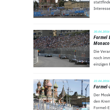
stattfind
Interesse
30.04.2016
Formel 
Monaco 
Die Vera
noch imm
einzigen 
22.04.2016
Formel-
Der Mosk
den Kreml
Formel-E