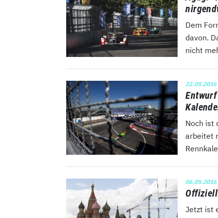
nirgend
Dem Form
davon. Da
nicht meh
22.05.2016
Entwurf
Kalende
Noch ist 
arbeitet
Rennkalen
06.05.2016
Offizie
Jetzt ist