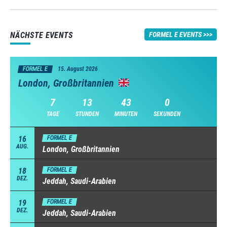
NÄCHSTE EVENTS
FORMEL E EVENTS
FORMEL E
15. August 2026
London, Großbritannien
7
13
42
59
TAGE
STUNDEN
MINUTEN
SEKUNDEN
16
FORMEL E
AUG.
London, Großbritannien
18
FORMEL E
DEZ.
Jeddah, Saudi-Arabien
19
FORMEL E
DEZ.
Jeddah, Saudi-Arabien