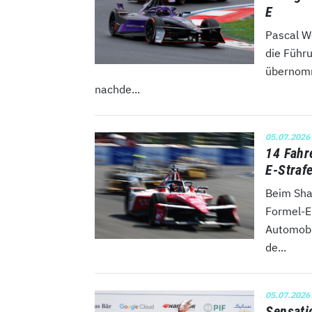
E
Pascal W
die Führ
übernomm
nachde...
05.07.2026
14 Fahr
E-Straf
Beim Sha
Formel-E
Automobi
de...
05.07.2026
Sensati