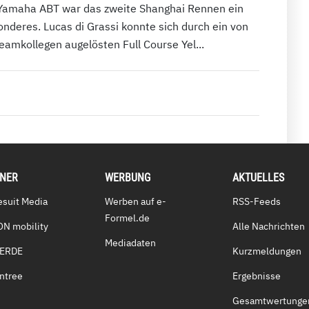
 Yamaha ABT war das zweite Shanghai Rennen ein
nderes. Lucas di Grassi konnte sich durch ein von
amkollegen augelösten Full Course Yel...
TNER
WERBUNG
AKTUELLES
esuit Media
Werben auf e-
RSS-Feeds
Formel.de
ON mobility
Alle Nachrichten
Mediadaten
VERDE
Kurzmeldungen
ntree
Ergebnisse
Gesamtwertunge