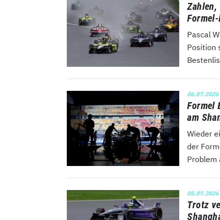
Zahlen, 
Formel-
Pascal We
Position 
Bestenlis
06.07.2026
Formel 
am Shan
Wieder e
der Form
Problem 
05.07.2026
Trotz v
Shangha