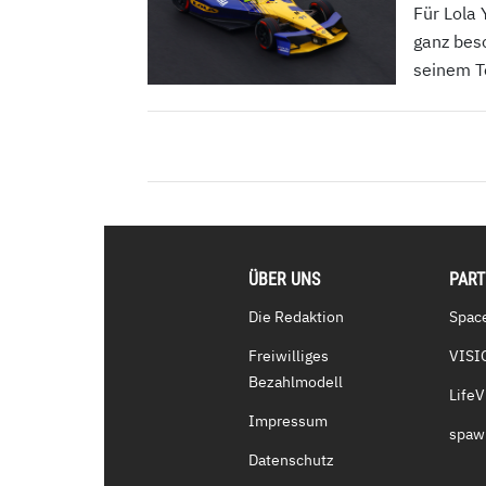
Für Lola
ganz beso
seinem Te
ÜBER UNS
PAR
Die Redaktion
Spac
Freiwilliges
VISI
Bezahlmodell
Life
Impressum
spaw
Datenschutz