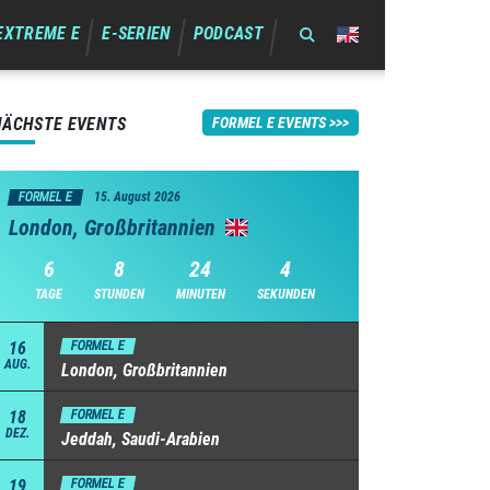
EXTREME E
E-SERIEN
PODCAST
NÄCHSTE EVENTS
FORMEL E EVENTS
FORMEL E
15. August 2026
London, Großbritannien
6
8
24
3
TAGE
STUNDEN
MINUTEN
SEKUNDEN
16
FORMEL E
AUG.
London, Großbritannien
18
FORMEL E
DEZ.
Jeddah, Saudi-Arabien
19
FORMEL E