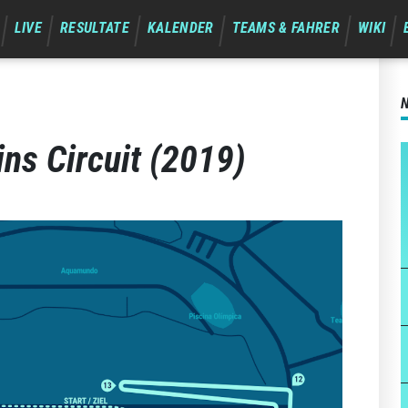
LIVE
RESULTATE
KALENDER
TEAMS & FAHRER
WIKI
ns Circuit (2019)