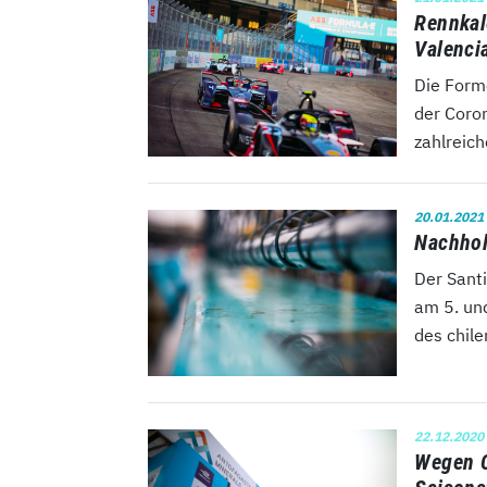
Rennkal
Valenci
Die Form
der Coro
zahlreich
20.01.2021
Nachhol
Der Sant
am 5. un
des chil
22.12.2020
Wegen C