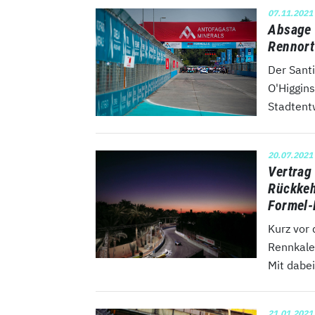
07.11.2021
Absage 
Rennort
Der Santi
O'Higgins
Stadtentw
20.07.2021
Vertrag 
Rückkeh
Formel-
Kurz vor 
Rennkale
Mit dabei
21.01.2021