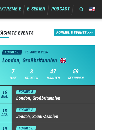
EXTREME E
E-SERIEN
PODCAST
NÄCHSTE EVENTS
FORMEL E EVENTS
FORMEL E
15. August 2026
London, Großbritannien
7
3
47
59
TAGE
STUNDEN
MINUTEN
SEKUNDEN
16
FORMEL E
AUG.
London, Großbritannien
18
FORMEL E
DEZ.
Jeddah, Saudi-Arabien
19
FORMEL E