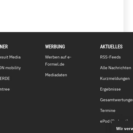
TNER
WERBUNG
AKTUELLES
esuit Media
Werben auf e-
RSS-Feeds
Formel.de
ON mobility
Alle Nachrichten
Mediadaten
VERDE
Kurzmeldungen
ntree
Ergebnisse
Gesamtwertunge
Termine
ePod (Podcast)
Wir ver