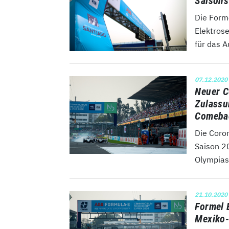
Saisons
Die Form
Elektros
für das A
07.12.2020
Neuer C
Zulassu
Comeba
Die Coro
Saison 2
Olympias
21.10.2020
Formel 
Mexiko-