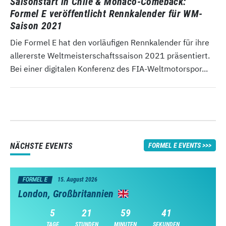
Saisonstart in Chile & Monaco-Comeback:
Formel E veröffentlicht Rennkalender für WM-
Saison 2021
Die Formel E hat den vorläufigen Rennkalender für ihre
allererste Weltmeisterschaftssaison 2021 präsentiert.
Bei einer digitalen Konferenz des FIA-Weltmotorspor...
NÄCHSTE EVENTS
FORMEL E EVENTS
FORMEL E
15. August 2026
London, Großbritannien
5
21
59
40
TAGE
STUNDEN
MINUTEN
SEKUNDEN