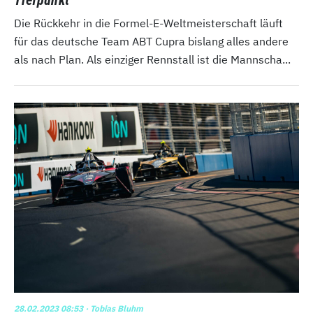
Tiefpunkt
Die Rückkehr in die Formel-E-Weltmeisterschaft läuft
für das deutsche Team ABT Cupra bislang alles andere
als nach Plan. Als einziger Rennstall ist die Mannscha...
28.02.2023 08:53
· Tobias Bluhm