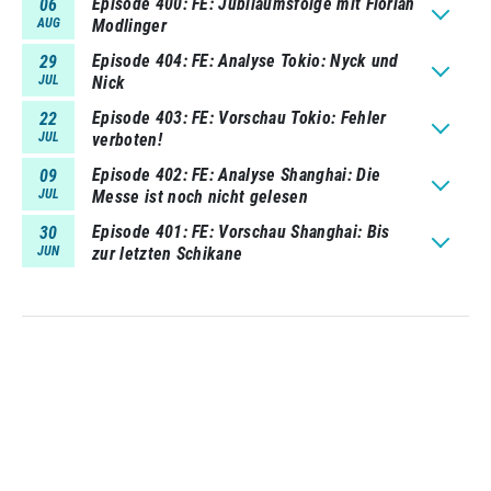
Episode 400
FE: Jubiläumsfolge mit Florian
06
AUG
Modlinger
Episode 404
FE: Analyse Tokio: Nyck und
29
JUL
Nick
Episode 403
FE: Vorschau Tokio: Fehler
22
JUL
verboten!
Episode 402
FE: Analyse Shanghai: Die
09
JUL
Messe ist noch nicht gelesen
Episode 401
FE: Vorschau Shanghai: Bis
30
JUN
zur letzten Schikane