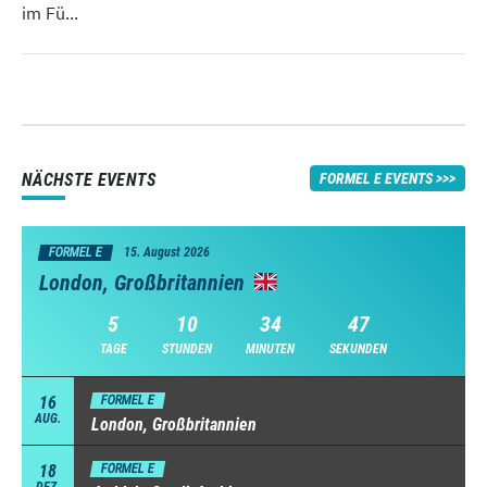
im Fü...
NÄCHSTE EVENTS
FORMEL E EVENTS
FORMEL E
15. August 2026
London, Großbritannien
5
10
34
46
TAGE
STUNDEN
MINUTEN
SEKUNDEN
16
FORMEL E
AUG.
London, Großbritannien
18
FORMEL E
DEZ.