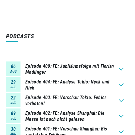
PODCASTS
Episode 400
FE: Jubiläumsfolge mit Florian
06
AUG
Modlinger
Episode 404
FE: Analyse Tokio: Nyck und
29
JUL
Nick
Episode 403
FE: Vorschau Tokio: Fehler
22
JUL
verboten!
Episode 402
FE: Analyse Shanghai: Die
09
JUL
Messe ist noch nicht gelesen
Episode 401
FE: Vorschau Shanghai: Bis
30
JUN
zur letzten Schikane