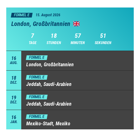
FORMEL E
15. August 2026
London, Großbritannien
7
18
57
50
TAGE
STUNDEN
MINUTEN
SEKUNDEN
16
FORMEL E
AUG.
London, Großbritannien
18
FORMEL E
DEZ.
Jeddah, Saudi-Arabien
19
FORMEL E
DEZ.
Jeddah, Saudi-Arabien
16
FORMEL E
JAN.
Mexiko-Stadt, Mexiko