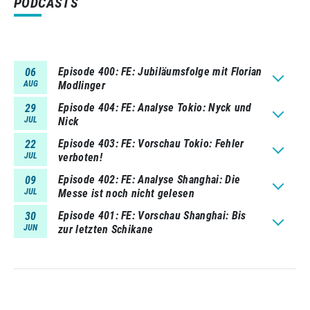
PODCASTS
Episode 400
FE: Jubiläumsfolge mit Florian
06
AUG
Modlinger
Episode 404
FE: Analyse Tokio: Nyck und
29
JUL
Nick
Episode 403
FE: Vorschau Tokio: Fehler
22
JUL
verboten!
Episode 402
FE: Analyse Shanghai: Die
09
JUL
Messe ist noch nicht gelesen
Episode 401
FE: Vorschau Shanghai: Bis
30
JUN
zur letzten Schikane