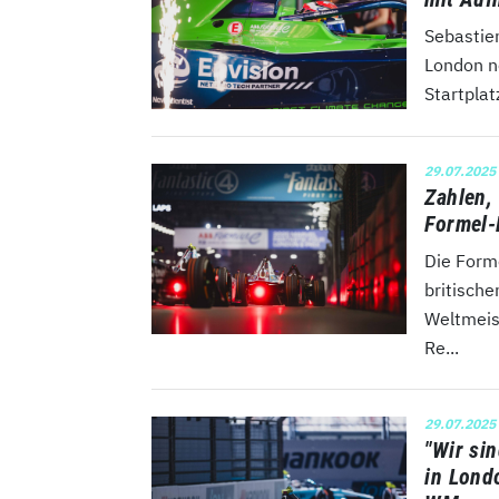
Sebastie
London n
Startplat
29.07.2025
Zahlen, 
Formel-
Die Form
britisch
Weltmeis
Re...
29.07.2025
"Wir sin
in Lond