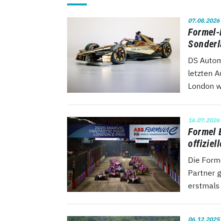
07.08.2026
Formel-
Sonderl
DS Autom
letzten A
London w
16.07.2026
Formel 
offizie
Die Form
Partner 
erstmals 
06.12.2025