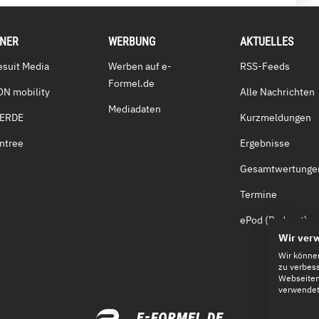
TNER
WERBUNG
AKTUELLES
esuit Media
Werben auf e-
RSS-Feeds
Formel.de
ON mobility
Alle Nachrichten
Mediadaten
VERDE
Kurzmeldungen
ntree
Ergebnisse
Gesamtwertunge
Termine
ePod (Podcast)
Wir ver
Wir könne
zu verbess
Webseiten-
verwendete