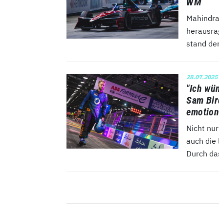
WM
Mahindra
herausra
stand der
28.07.2025
"Ich wü
Sam Bir
emotion
Nicht nur
auch die 
Durch da