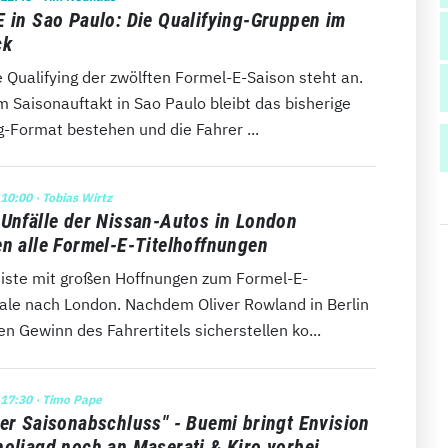
E in Sao Paulo: Die Qualifying-Gruppen im
ck
 Qualifying der zwölften Formel-E-Saison steht an.
 Saisonauftakt in Sao Paulo bleibt das bisherige
g-Format bestehen und die Fahrer ...
 10:00
· Tobias Wirtz
 Unfälle der Nissan-Autos in London
en alle Formel-E-Titelhoffnungen
eiste mit großen Hoffnungen zum Formel-E-
nale nach London. Nachdem Oliver Rowland in Berlin
en Gewinn des Fahrertitels sicherstellen ko...
 17:30
· Timo Pape
ter Saisonabschluss" - Buemi bringt Envision
holjagd noch an Maserati & Kiro vorbei