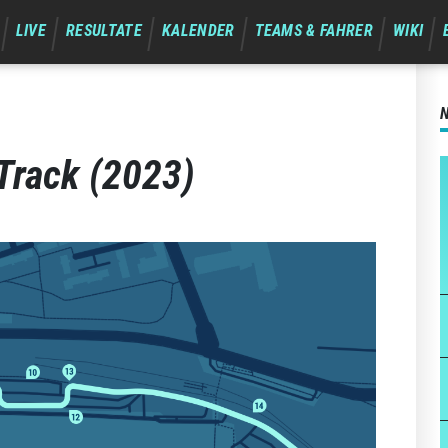
LIVE
RESULTATE
KALENDER
TEAMS & FAHRER
WIKI
Track (2023)