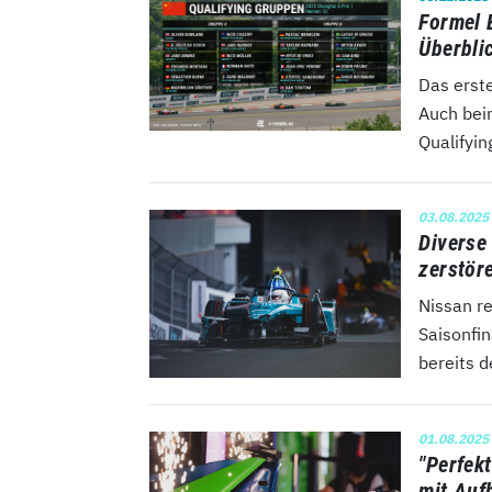
Formel 
Überbli
Das erste
Auch beim
Qualifyin
03.08.2025
Diverse
zerstör
Nissan r
Saisonfi
bereits d
01.08.2025
"Perfek
mit Auf