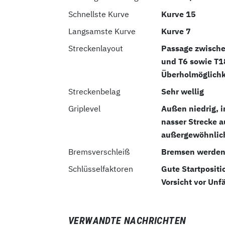
Schnellste Kurve
Kurve 15
Langsamste Kurve
Kurve 7
Streckenlayout
Passage zwische
und T6 sowie T1
Überholmöglichk
Streckenbelag
Sehr wellig
Griplevel
Außen niedrig, i
nasser Strecke 
außergewöhnlic
Bremsverschleiß
Bremsen werden 
Schlüsselfaktoren
Gute Startpositi
Vorsicht vor Unf
VERWANDTE NACHRICHTEN