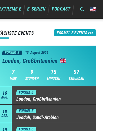
EXTREME E
E-SERIEN
PODCAST
NÄCHSTE EVENTS
FORMEL E EVENTS
FORMEL E
15. August 2026
London, Großbritannien
7
9
15
57
TAGE
STUNDEN
MINUTEN
SEKUNDEN
16
FORMEL E
AUG.
London, Großbritannien
18
FORMEL E
DEZ.
Jeddah, Saudi-Arabien
19
FORMEL E