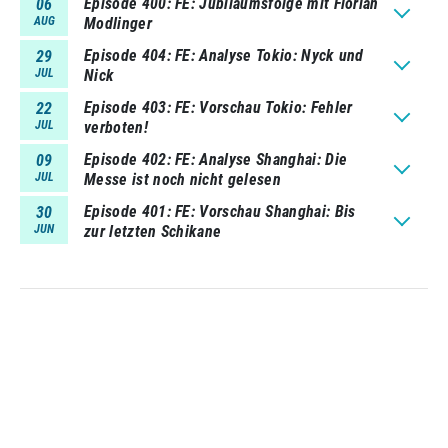
Episode 400
FE: Jubiläumsfolge mit Florian
06
AUG
Modlinger
Episode 404
FE: Analyse Tokio: Nyck und
29
JUL
Nick
Episode 403
FE: Vorschau Tokio: Fehler
22
JUL
verboten!
Episode 402
FE: Analyse Shanghai: Die
09
JUL
Messe ist noch nicht gelesen
Episode 401
FE: Vorschau Shanghai: Bis
30
JUN
zur letzten Schikane