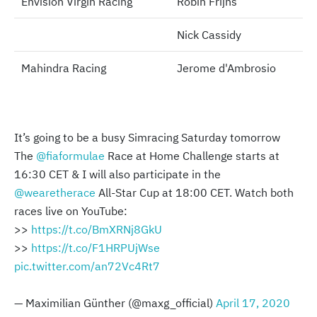
Envision Virgin Racing
Envision Virgin Racing
Robin Frijns
Nick Cassidy
Mahindra Racing
Mahindra Racing
Jerome d'Ambrosio
It’s going to be a busy Simracing Saturday tomorrow
The
@fiaformulae
Race at Home Challenge starts at
16:30 CET & I will also participate in the
@wearetherace
All-Star Cup at 18:00 CET. Watch both
races live on YouTube:
>>
https://t.co/BmXRNj8GkU
>>
https://t.co/F1HRPUjWse
pic.twitter.com/an72Vc4Rt7
— Maximilian Günther (@maxg_official)
April 17, 2020