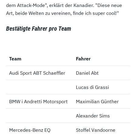
dem Attack-Mode", erklärt der Kanadier. "Diese neue
Art, beide Welten zu vereinen, finde ich super cool!"
Bestätigte Fahrer pro Team
Team
Team
Fahrer
Audi Sport ABT Schaeffler
Audi Sport ABT Schaeffler
Daniel Abt
Lucas di Grassi
BMW i Andretti Motorsport
BMW i Andretti Motorsport
Maximilian Günther
Alexander Sims
Mercedes-Benz EQ
Mercedes-Benz EQ
Stoffel Vandoorne