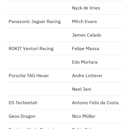
Nyck de Vries
Panasonic Jaguar Racing
Panasonic Jaguar Racing
Mitch Evans
James Calado
ROKIT Venturi Racing
ROKIT Venturi Racing
Felipe Massa
Edo Mortara
Porsche TAG Heuer
Porsche TAG Heuer
Andre Lotterer
Neel Jani
DS Techeetah
DS Techeetah
Antonio Felix da Costa
Geox Dragon
Geox Dragon
Nico Müller