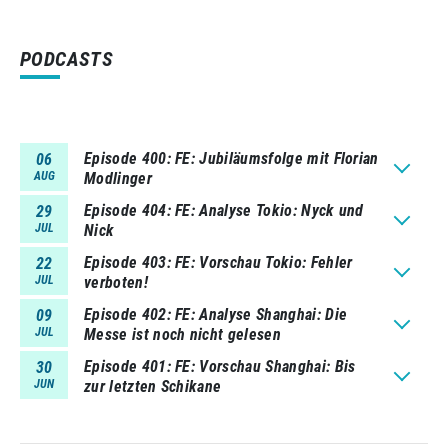
PODCASTS
Episode 400
FE: Jubiläumsfolge mit Florian
06
AUG
Modlinger
Episode 404
FE: Analyse Tokio: Nyck und
29
JUL
Nick
Episode 403
FE: Vorschau Tokio: Fehler
22
JUL
verboten!
Episode 402
FE: Analyse Shanghai: Die
09
JUL
Messe ist noch nicht gelesen
Episode 401
FE: Vorschau Shanghai: Bis
30
JUN
zur letzten Schikane