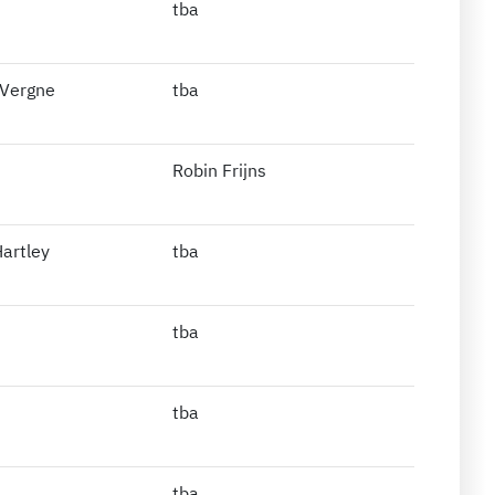
tba
 Vergne
tba
Robin Frijns
artley
tba
tba
tba
tba