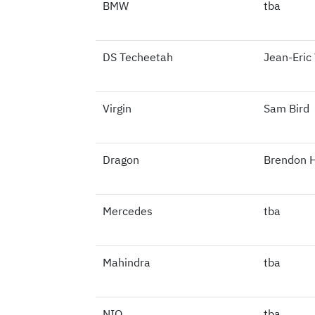
BMW
BMW
tba
DS Techeetah
DS Techeetah
Jean-Eric
Virgin
Virgin
Sam Bird
Dragon
Dragon
Brendon H
Mercedes
Mercedes
tba
Mahindra
Mahindra
tba
NIO
NIO
tba