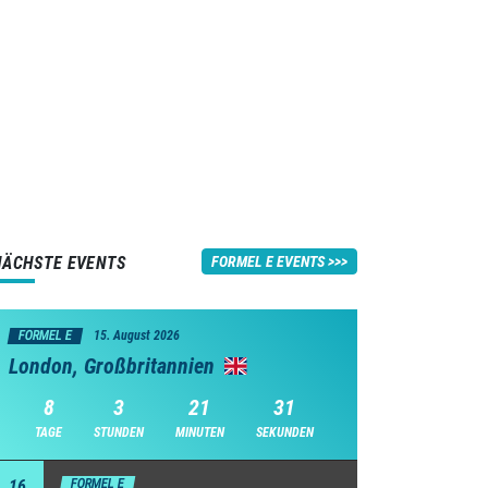
NÄCHSTE EVENTS
FORMEL E EVENTS
FORMEL E
15. August 2026
London, Großbritannien
8
3
21
30
TAGE
STUNDEN
MINUTEN
SEKUNDEN
16
FORMEL E