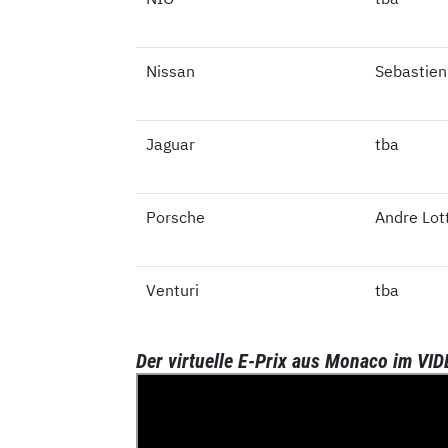
Nissan
Nissan
Sebastie
Jaguar
Jaguar
tba
Porsche
Porsche
Andre Lot
Venturi
Venturi
tba
Der virtuelle E-Prix aus Monaco im VI