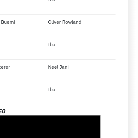
n Buemi
Oliver Rowland
tba
terer
Neel Jani
tba
DEO