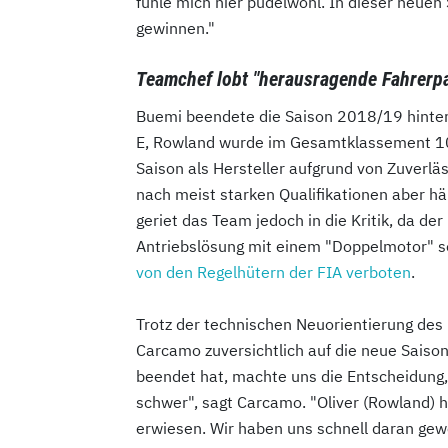
fühle mich hier pudelwohl. In dieser neuen
gewinnen."
Teamchef lobt "herausragende Fahrerp
Buemi beendete die Saison 2018/19 hinter 
E, Rowland wurde im Gesamtklassement 10.
Saison als Hersteller aufgrund von Zuverlä
nach meist starken Qualifikationen aber hä
geriet das Team jedoch in die Kritik, da der
Antriebslösung mit einem "Doppelmotor" s
von den Regelhütern der FIA verboten
.
Trotz der technischen Neuorientierung des 
Carcamo zuversichtlich auf die neue Saison
beendet hat, machte uns die Entscheidung, 
schwer", sagt Carcamo. "Oliver (Rowland) ha
erwiesen. Wir haben uns schnell daran gew