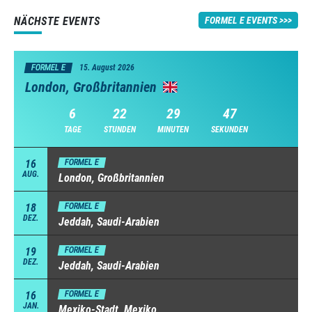
NÄCHSTE EVENTS
FORMEL E EVENTS
FORMEL E
15. August 2026
London, Großbritannien
6
22
29
46
TAGE
STUNDEN
MINUTEN
SEKUNDEN
16
FORMEL E
AUG.
London, Großbritannien
18
FORMEL E
DEZ.
Jeddah, Saudi-Arabien
19
FORMEL E
DEZ.
Jeddah, Saudi-Arabien
16
FORMEL E
JAN.
Mexiko-Stadt, Mexiko