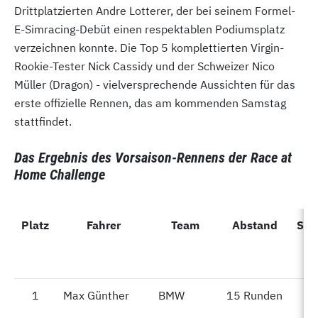
Drittplatzierten Andre Lotterer, der bei seinem Formel-
E-Simracing-Debüt einen respektablen Podiumsplatz
verzeichnen konnte. Die Top 5 komplettierten Virgin-
Rookie-Tester Nick Cassidy und der Schweizer Nico
Müller (Dragon) - vielversprechende Aussichten für das
erste offizielle Rennen, das am kommenden Samstag
stattfindet.
Das Ergebnis des Vorsaison-Rennens der Race at
Home Challenge
Platz
Platz
Fahrer
Team
Abstand
Sch
R
1
1
Max Günther
BMW
15 Runden
5