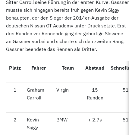
Sitter Carroll seine Führung in der ersten Kurve. Gassner
musste sich hingegen bereits früh gegen Kevin Siggy
behaupten, der den Sieger der 2014er-Ausgabe der
deutschen Nissan GT Academy unter Druck setzte. Erst
drei Runden vor Rennende ging der gebürtige Slowene
an Gassner vorbei und sicherte sich den zweiten Rang.
Gassner beendete das Rennen als Dritter.
Platz
Platz
Fahrer
Team
Abstand
Schnellst
1
1
Graham
Virgin
15
51.9
Carroll
Runden
2
2
Kevin
BMW
+ 2.7s
51.9
Siggy