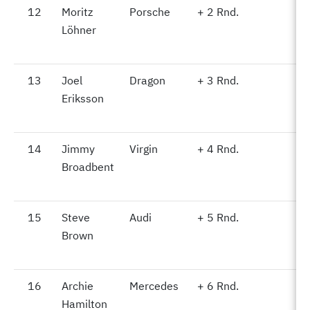
12
12
Moritz
Porsche
+ 2 Rnd.
-
Löhner
13
13
Joel
Dragon
+ 3 Rnd.
-
Eriksson
14
14
Jimmy
Virgin
+ 4 Rnd.
-
Broadbent
15
15
Steve
Audi
+ 5 Rnd.
-
Brown
16
16
Archie
Mercedes
+ 6 Rnd.
-
Hamilton