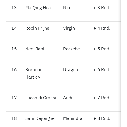
13
13
Ma Qing Hua
Nio
+ 3 Rnd.
14
14
Robin Frijns
Virgin
+ 4 Rnd.
15
15
Neel Jani
Porsche
+ 5 Rnd.
16
16
Brendon
Dragon
+ 6 Rnd.
Hartley
17
17
Lucas di Grassi
Audi
+ 7 Rnd.
18
18
Sam Dejonghe
Mahindra
+ 8 Rnd.