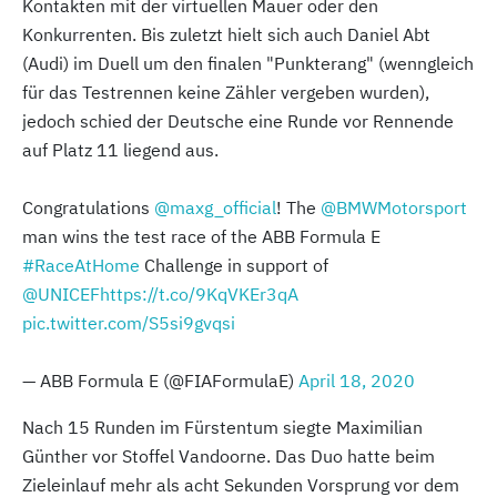
Kontakten mit der virtuellen Mauer oder den
Konkurrenten. Bis zuletzt hielt sich auch Daniel Abt
(Audi) im Duell um den finalen "Punkterang" (wenngleich
für das Testrennen keine Zähler vergeben wurden),
jedoch schied der Deutsche eine Runde vor Rennende
auf Platz 11 liegend aus.
Congratulations
@maxg_official
! The
@BMWMotorsport
man wins the test race of the ABB Formula E
#RaceAtHome
Challenge in support of
@UNICEF
https://t.co/9KqVKEr3qA
pic.twitter.com/S5si9gvqsi
— ABB Formula E (@FIAFormulaE)
April 18, 2020
Nach 15 Runden im Fürstentum siegte Maximilian
Günther vor Stoffel Vandoorne. Das Duo hatte beim
Zieleinlauf mehr als acht Sekunden Vorsprung vor dem