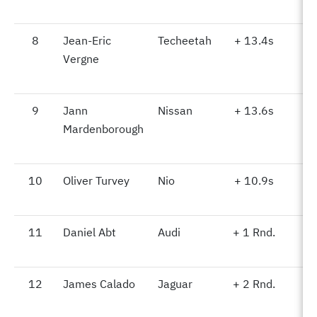
8
8
Jean-Eric
Techeetah
+ 13.4s
5
Vergne
9
9
Jann
Nissan
+ 13.6s
5
Mardenborough
10
10
Oliver Turvey
Nio
+ 10.9s
5
11
11
Daniel Abt
Audi
+ 1 Rnd.
12
12
James Calado
Jaguar
+ 2 Rnd.