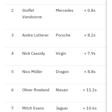
2
2
Stoffel
Mercedes
+ 0.8s
5
Vandoorne
3
3
Andre Lotterer
Porsche
+ 8.2s
5
4
4
Nick Cassidy
Virgin
+ 7.9s
5
5
5
Nico Müller
Dragon
+ 8.8s
5
6
6
Oliver Rowland
Nissan
+ 11.2s
5
7
7
Mitch Evans
Jaguar
+ 10.6s
5