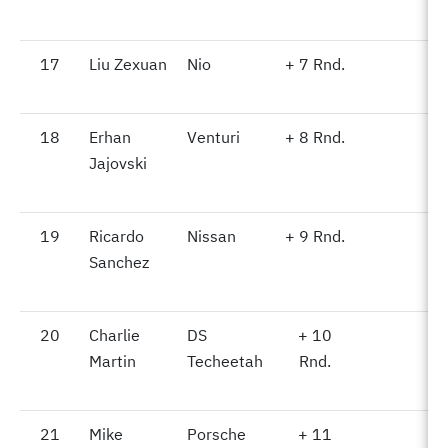
17
17
Liu Zexuan
Nio
+ 7 Rnd.
-
18
18
Erhan
Venturi
+ 8 Rnd.
-
Jajovski
19
19
Ricardo
Nissan
+ 9 Rnd.
-
Sanchez
20
20
Charlie
DS
+ 10
-
Martin
Techeetah
Rnd.
21
21
Mike
Porsche
+ 11
-