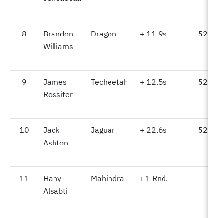
8
8
Brandon
Dragon
+ 11.9s
52.4
Williams
9
9
James
Techeetah
+ 12.5s
52.7
Rossiter
10
10
Jack
Jaguar
+ 22.6s
52.3
Ashton
11
11
Hany
Mahindra
+ 1 Rnd.
-
Alsabti