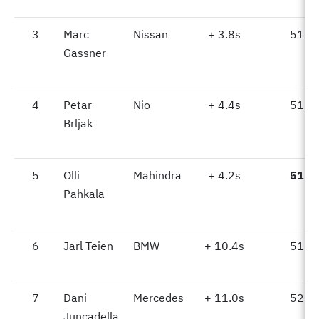
3
3
Marc
Nissan
+ 3.8s
51.9
Gassner
4
4
Petar
Nio
+ 4.4s
51.9
Brljak
5
5
Olli
Mahindra
+ 4.2s
51.6
Pahkala
6
6
Jarl Teien
BMW
+ 10.4s
51.1
7
7
Dani
Mercedes
+ 11.0s
52.1
Juncadella