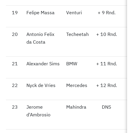
19
19
Felipe Massa
Venturi
+ 9 Rnd.
20
20
Antonio Felix
Techeetah
+ 10 Rnd.
da Costa
21
21
Alexander Sims
BMW
+ 11 Rnd.
22
22
Nyck de Vries
Mercedes
+ 12 Rnd.
23
23
Jerome
Mahindra
DNS
d'Ambrosio