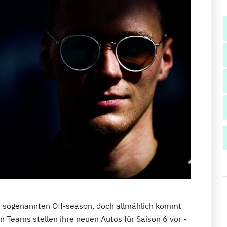
er sogenannten Off-season, doch allmählich kommt
n Teams stellen ihre neuen Autos für Saison 6 vor -