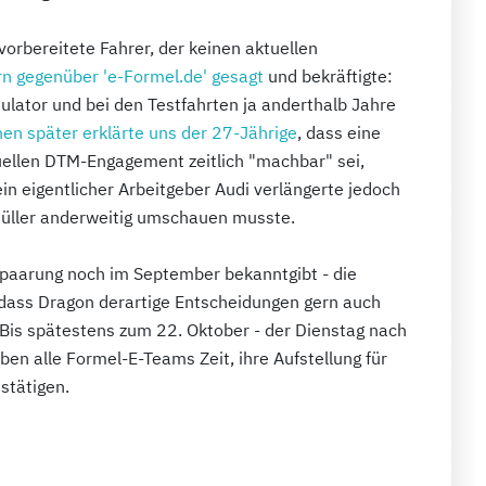
tvorbereitete Fahrer, der keinen aktuellen
ern gegenüber 'e-Formel.de' gesagt
und bekräftigte:
mulator und bei den Testfahrten ja anderthalb Jahre
n später erklärte uns der 27-Jährige
, dass eine
ellen DTM-Engagement zeitlich "machbar" sei,
n eigentlicher Arbeitgeber Audi verlängerte jedoch
Müller anderweitig umschauen musste.
rpaarung noch im September bekanntgibt - die
, dass Dragon derartige Entscheidungen gern auch
 Bis spätestens zum 22. Oktober - der Dienstag nach
aben alle Formel-E-Teams Zeit, ihre Aufstellung für
stätigen.