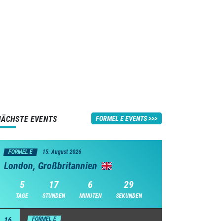
NÄCHSTE EVENTS
FORMEL E EVENTS
FORMEL E
15. August 2026
London, Großbritannien
5
17
6
28
TAGE
STUNDEN
MINUTEN
SEKUNDEN
16
FORMEL E