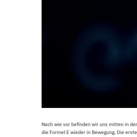
Nach wie vor befinden wir uns mitten in d
die Formel E wieder in Bewegung. Die erste