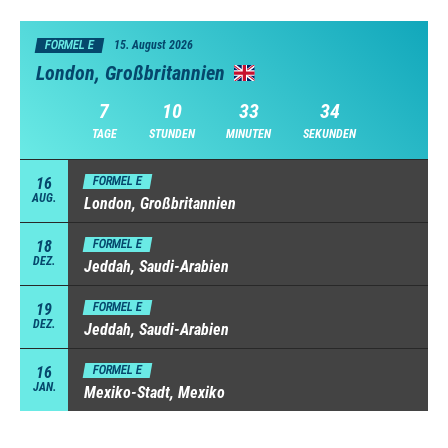
FORMEL E
15. August 2026
London, Großbritannien
7
10
33
33
TAGE
STUNDEN
MINUTEN
SEKUNDEN
16
FORMEL E
AUG.
London, Großbritannien
18
FORMEL E
DEZ.
Jeddah, Saudi-Arabien
19
FORMEL E
DEZ.
Jeddah, Saudi-Arabien
16
FORMEL E
JAN.
Mexiko-Stadt, Mexiko