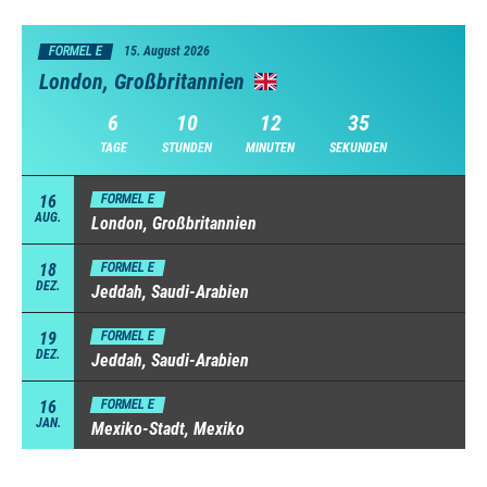
FORMEL E
15. August 2026
London, Großbritannien
6
10
12
34
TAGE
STUNDEN
MINUTEN
SEKUNDEN
16
FORMEL E
AUG.
London, Großbritannien
18
FORMEL E
DEZ.
Jeddah, Saudi-Arabien
19
FORMEL E
DEZ.
Jeddah, Saudi-Arabien
16
FORMEL E
JAN.
Mexiko-Stadt, Mexiko