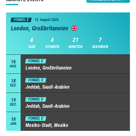
FORMEL E
15. August 2026
London, Großbritannien
4
4
21
6
TAGE
STUNDEN
MINUTEN
SEKUNDEN
16
FORMEL E
AUG.
London, Großbritannien
18
FORMEL E
DEZ.
Jeddah, Saudi-Arabien
19
FORMEL E
DEZ.
Jeddah, Saudi-Arabien
16
FORMEL E
JAN.
Mexiko-Stadt, Mexiko