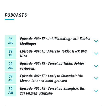
PODCASTS
Episode 400
FE: Jubiläumsfolge mit Florian
06
AUG
Modlinger
Episode 404
FE: Analyse Tokio: Nyck und
29
JUL
Nick
Episode 403
FE: Vorschau Tokio: Fehler
22
JUL
verboten!
Episode 402
FE: Analyse Shanghai: Die
09
JUL
Messe ist noch nicht gelesen
Episode 401
FE: Vorschau Shanghai: Bis
30
JUN
zur letzten Schikane