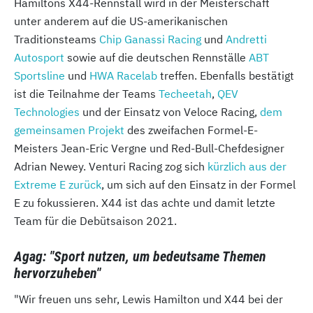
Hamiltons X44-Rennstall wird in der Meisterschaft
unter anderem auf die US-amerikanischen
Traditionsteams
Chip Ganassi Racing
und
Andretti
Autosport
sowie auf die deutschen Rennställe
ABT
Sportsline
und
HWA Racelab
treffen. Ebenfalls bestätigt
ist die Teilnahme der Teams
Techeetah
,
QEV
Technologies
und der Einsatz von Veloce Racing,
dem
gemeinsamen Projekt
des zweifachen Formel-E-
Meisters Jean-Eric Vergne und Red-Bull-Chefdesigner
Adrian Newey. Venturi Racing zog sich
kürzlich aus der
Extreme E zurück
, um sich auf den Einsatz in der Formel
E zu fokussieren. X44 ist das achte und damit letzte
Team für die Debütsaison 2021.
Agag: "Sport nutzen, um bedeutsame Themen
hervorzuheben"
"Wir freuen uns sehr, Lewis Hamilton und X44 bei der