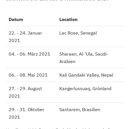
Datum
Datum
Location
22. - 24. Januar
22. - 24. Januar
Lac Rose, Senegal
2021
2021
04. - 06. März 2021
04. - 06. März 2021
Sharaan, Al-'Ula, Saudi-
Arabien
06. - 08. Mai 2021
06. - 08. Mai 2021
Kali Gandaki Valley, Nepal
27. - 29. August
27. - 29. August
Kangerlussuaq, Grönland
2021
2021
29. - 31. Oktober
29. - 31. Oktober
Santarem, Brasilien
2021
2021