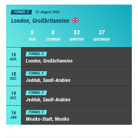
FORMEL E
15. August 2026
London, Großbritannien
5
8
53
35
TAGE
STUNDEN
MINUTEN
SEKUNDEN
16
FORMEL E
AUG.
London, Großbritannien
18
FORMEL E
DEZ.
Jeddah, Saudi-Arabien
19
FORMEL E
DEZ.
Jeddah, Saudi-Arabien
16
FORMEL E
JAN.
Mexiko-Stadt, Mexiko